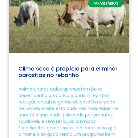
PARASITÁRIOS
Clima seco é propício para eliminar
parasitas no rebanho
Animais parasitados apresentam baixo
desempenho produtivo e podem registrar
redução anual no ganho de pesoO mercado
de carnes e leite está cada vez mais exigente
quanto à qualidade, primando por produtos
saudáveis e sem resíduos químicos.
Especialistas garantem que é necessário que
o manejo do gado tenha um programa bem