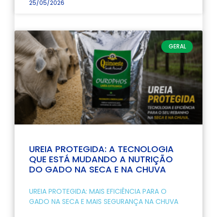
25/05/2026
GERAL
UREIA PROTEGIDA: A TECNOLOGIA
QUE ESTÁ MUDANDO A NUTRIÇÃO
DO GADO NA SECA E NA CHUVA
UREIA PROTEGIDA: MAIS EFICIÊNCIA PARA O
GADO NA SECA E MAIS SEGURANÇA NA CHUVA