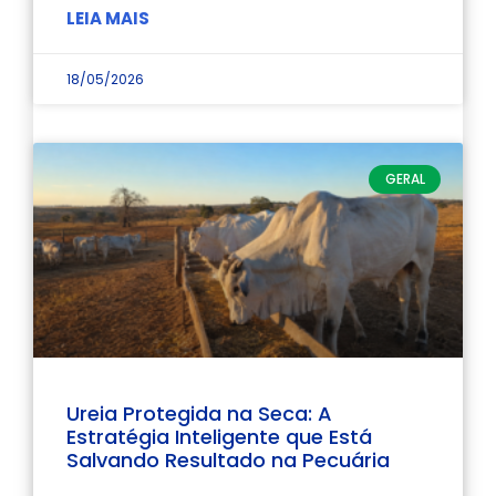
LEIA MAIS
18/05/2026
GERAL
Ureia Protegida na Seca: A
Estratégia Inteligente que Está
Salvando Resultado na Pecuária