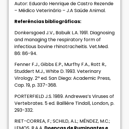
Autor: Eduardo Henrique de Castro Rezende
– Médico Veterinário – J.A Saúde Animal.
Referências bibliográficas:
Donkersgoed J.V., Babuik L.A. 1991. Diagnosing
and managing the respiratory form of
infectious bovine rhinotracheitis. Vet.Med.
86: 86-94.
Fenner F.J., Gibbs E.P., Murfhy F.A., Rott R.,
Studdert M.J., White D. 1993. Veterinary
Virology. 2ª ed. San Diego: Academic Press,
Cap. 19, p. 337-368.
PORTERFIELD J.S. 1989. Andrewes’s Viruses of
Vertebrates. 5 ed. Baillière Tindall, London, p.
293-332.
RIET-CORREA, F.; SCHILD, A.L.; MÉNDEZ, M.C.;
LEMOS, R.A.A.
Doenças de Ruminantes e