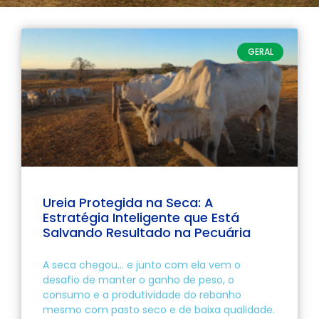
GERAL
Ureia Protegida na Seca: A
Estratégia Inteligente que Está
Salvando Resultado na Pecuária
A seca chegou… e junto com ela vem o
desafio de manter o ganho de peso, o
consumo e a produtividade do rebanho
mesmo com pasto seco e de baixa qualidade.