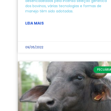
desencadeadas pela intensa seleção genética
dos bovinos, várias tecnologias e formas de
manejo têm sido adotadas.
LEIA MAIS
09/05/2022
PECUÁRI