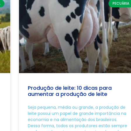
A
PECUÁRIA
Produção de leite: 10 dicas para
aumentar a produção de leite
Seja pequena, média ou grande, a produção de
leite possui um papel de grande importância na
economia e na alimentação dos brasileiros.
Dessa forma, todos os produtores estão sempre