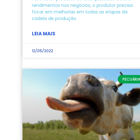
rendimentos nos negócios, o produtor precisa
focar em melhorias em todas as etapas da
cadeia de produção.
LEIA MAIS
12/05/2022
PECUÁRI