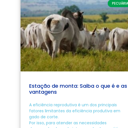
PECUÁRI
Estação de monta: Saiba o que é e as
vantagens
A eficiência reprodutiva é um dos principais
fatores limitantes da eficiência produtiva em
gado de corte.
Por isso, para atender as necessidades