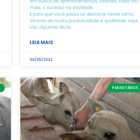
em busca de aprimoramentos, visando, cada vez
mais, o sucesso na atividade.
E para que você possa se destacar nesse ramo,
através de muita produtividade e qualidade, aqui
vão algumas dicas.
LEIA MAIS
09/05/2022
A
PARASITÁRIOS