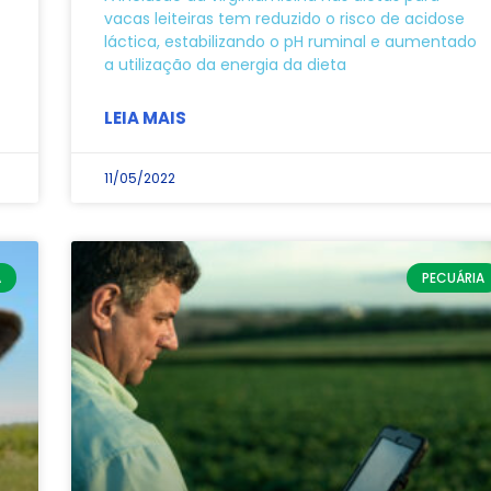
vacas leiteiras tem reduzido o risco de acidose
láctica, estabilizando o pH ruminal e aumentado
a utilização da energia da dieta
LEIA MAIS
11/05/2022
A
PECUÁRIA