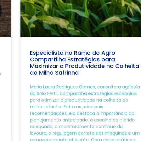
Especialista no Ramo do Agro
Compartilha Estratégias para
Maximizar a Produtividade na Colheita
do Milho Safrinha
o
Maria Laura Rodrigues Gomes, consultora agrícola
da Solo Fértil, compartilha estratégias essenciais
para otimizar a produtividade na colheita do
milho safrinha. Entre as principais
recomendações, ela destaca a importância do
planejamento antecipado, a escolha do híbrido
adequado, o monitoramento contínuo da
lavoura, a regulagem correta das máquinas e um
armazenamento eficiente. Com essas práticas,