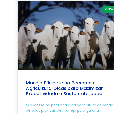
GERA
Manejo Eficiente na Pecuária e
Agricultura: Dicas para Maximizar
Produtividade e Sustentabilidade
O sucesso na pecuária e na agricultura depende
de boas práticas de manejo para garantir