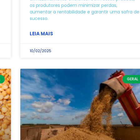
os produtores podem minimizar perdas,
aumentar a rentabilidade e garantir uma safra de
sucesso.
LEIA MAIS
10/02/2025
L
GERAL