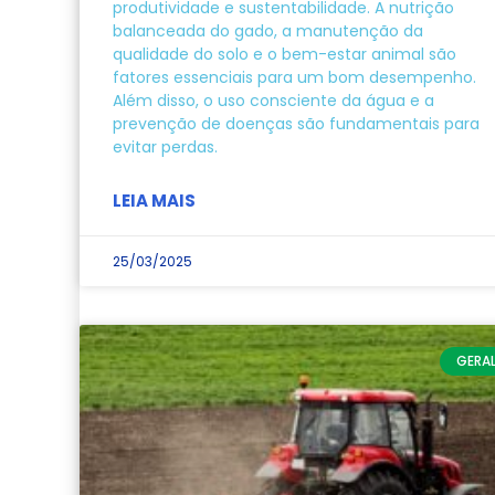
produtividade e sustentabilidade. A nutrição
balanceada do gado, a manutenção da
qualidade do solo e o bem-estar animal são
fatores essenciais para um bom desempenho.
Além disso, o uso consciente da água e a
prevenção de doenças são fundamentais para
evitar perdas.
LEIA MAIS
25/03/2025
GERA