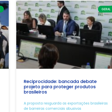
L
GERAL
Reciprocidade: bancada debate
projeto para proteger produtos
brasileiros
A proposta resguarda as exportações brasileiras
de barreiras comerciais abusivas