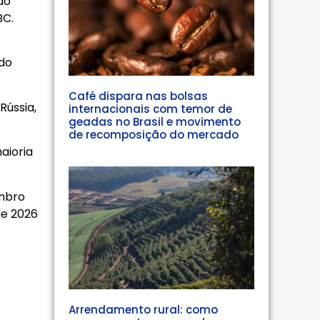
do
BC.
ado
Café dispara nas bolsas
Rússia,
internacionais com temor de
geadas no Brasil e movimento
de recomposição do mercado
aioria
embro
de 2026
Arrendamento rural: como