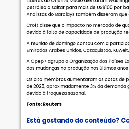
Líderes do Oriente Médio alertaram Washingt
petróleo a saltar para mais de US$100 por bar
Analistas do Barclays também disseram que o
Croft disse que o impacto no mercado de qu
devido à falta de capacidade de produção rea
A reunião de domingo contou com a particip
Emirados Árabes Unidos, Cazaquistão, Kuweit,
A Opep+ agrupa a Organização dos Países Exp
das mudanças na produção nos últimos anos f
Os oito membros aumentaram as cotas de pr
de 2025, aproximadamente 3% da demanda gl
devido à fraqueza sazonal.
Fonte: Reuters
Está gostando do conteúdo? Co