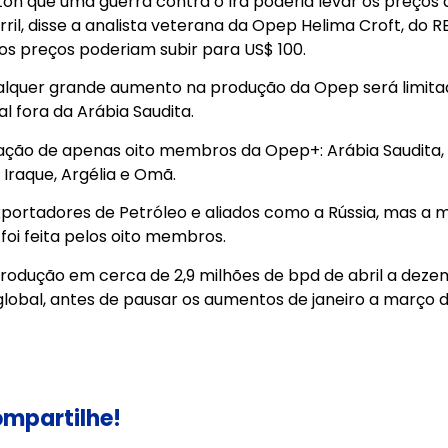
on que uma guerra contra o Irã poderia levar os preços 
ril, disse a analista veterana da Opep Helima Croft, do R
s preços poderiam subir para US$ 100.
alquer grande aumento na produção da Opep será limit
l fora da Arábia Saudita.
ação de apenas oito membros da Opep+: Arábia Saudita, 
 Iraque, Argélia e Omã.
ortadores de Petróleo e aliados como a Rússia, mas a m
oi feita pelos oito membros.
odução em cerca de 2,9 milhões de bpd de abril a dez
obal, antes de pausar os aumentos de janeiro a março 
mpartilhe!