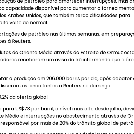
dução de petróleo para amortecer interrupções, mas an
a capacidade disponível para aumentar o fornecimento
rados Árabes Unidos, que também terão dificuldades para
lfo volte ao normal.
rtações de petróleo nas últimas semanas, em preparaç
tes à Reuters.
utos do Oriente Médio através do Estreito de Ormuz est
madores receberam um aviso do Irã informando que a ár
ar a produção em 206.000 barris por dia, após debater
disseram as cinco fontes à Reuters no domingo.
2% da oferta global.
para US$73 por barril, o nível mais alto desde julho, dev
te Médio e interrupções no abastecimento através de Or
responsável por mais de 20% do trânsito global de petró