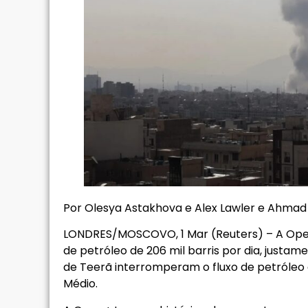
Por Olesya Astakhova e Alex Lawler e Ahma
LONDRES/MOSCOVO, 1 Mar (Reuters) – A Ope
de petróleo de 206 mil barris por dia, justam
de Teerã interromperam o fluxo de petróle
Médio.