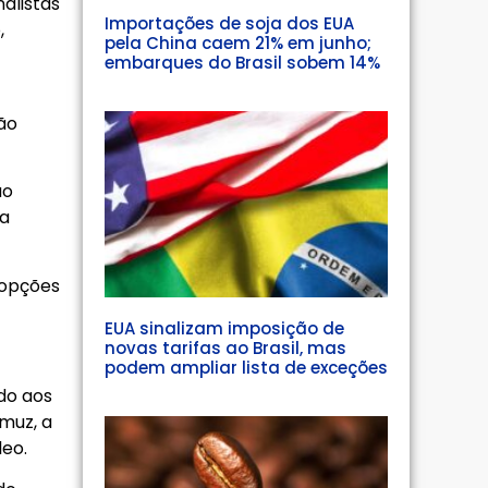
alistas
Importações de soja dos EUA
,
pela China caem 21% em junho;
embarques do Brasil sobem 14%
ão
ão
ea
 opções
EUA sinalizam imposição de
novas tarifas ao Brasil, mas
podem ampliar lista de exceções
ido aos
muz, a
leo.