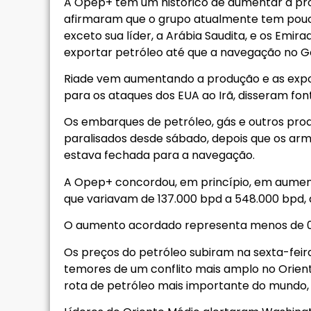
A Opep+ tem um histórico de aumentar a pro
afirmaram que o grupo atualmente tem pouc
exceto sua líder, a Arábia Saudita, e os Emi
exportar petróleo até que a navegação no Go
Riade vem aumentando a produção e as expo
para os ataques dos EUA ao Irã, disseram fon
Os embarques de petróleo, gás e outros prod
paralisados desde sábado, depois que os ar
estava fechada para a navegação.
A Opep+ concordou, em princípio, em aument
que variavam de 137.000 bpd a 548.000 bpd, 
O aumento acordado representa menos de 0,
Os preços do petróleo subiram na sexta-feira 
temores de um conflito mais amplo no Orien
rota de petróleo mais importante do mundo, 