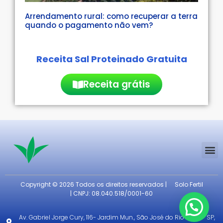
Arrendamento rural: como recuperar a terra
quando o pagamento não vem?
Receita Sal Proteinado Gratuita
Receita grátis
Copyright © 2026 Todos os direitos reservados |
Solo Fertil
| CNPJ: 08.040.518/0001-60
Av. Gabriel Jorge Cury, 116- Jardim Mun., São José do Rio Preto - SP,