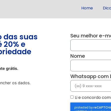
Home
Dic
 das suas
Seu melhor e-ma
é 20% e
priedade
Nome
te grátis.
Whatsapp com
encher os dados.
Li e concordo com 