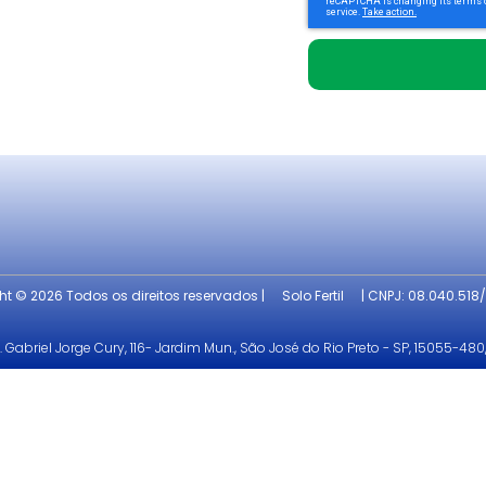
t © 2026 Todos os direitos reservados |
Solo Fertil
| CNPJ: 08.040.518
. Gabriel Jorge Cury, 116- Jardim Mun., São José do Rio Preto - SP, 15055-480,