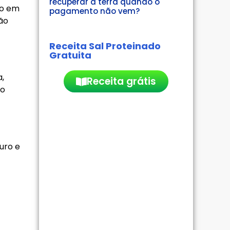
recuperar a terra quando o
ão em
pagamento não vem?
ão
Receita Sal Proteinado
Gratuita
,
Receita grátis
 o
uro e