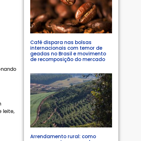
Café dispara nas bolsas
internacionais com temor de
geadas no Brasil e movimento
de recomposição do mercado
ionando
m
leite,
Arrendamento rural: como