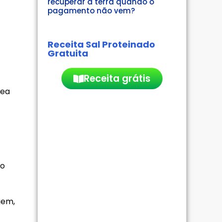
recuperar a terra quando o
pagamento não vem?
Receita Sal Proteinado
Gratuita
Receita grátis
rea
do
gem,