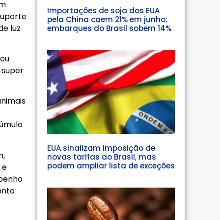
um
Importações de soja dos EUA
suporte
pela China caem 21% em junho;
de luz
embarques do Brasil sobem 14%
 ou
 super
animais
cúmulo
EUA sinalizam imposição de
m,
novas tarifas ao Brasil, mas
podem ampliar lista de exceções
 e
mpenho
ento