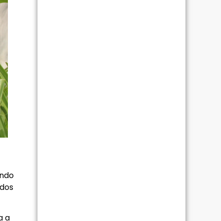
endo
odos
a a