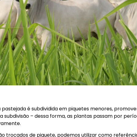
rá pastejada é subdividida em piquetes menores, promov
 subdivisão – dessa forma, as plantas passam por perí
vamente.
o trocados de piquete, podemos utilizar como referênci