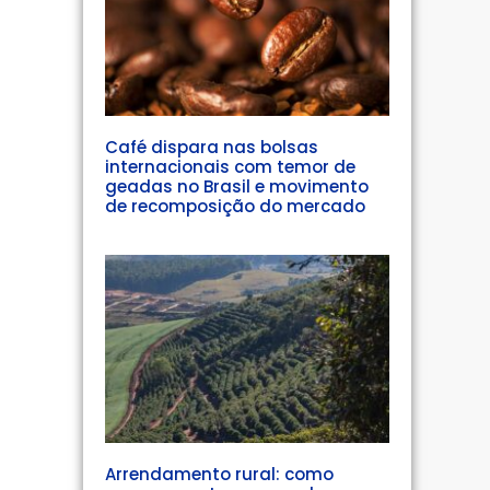
Café dispara nas bolsas
internacionais com temor de
geadas no Brasil e movimento
de recomposição do mercado
Arrendamento rural: como