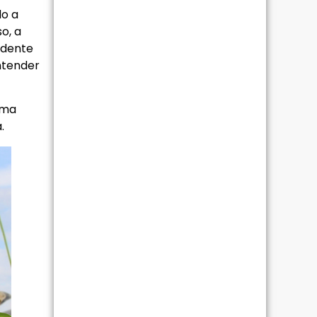
do a
o, a
ndente
entender
rma
.