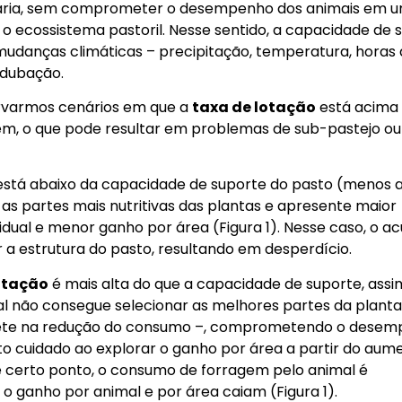
aria, sem comprometer o desempenho dos animais em 
 ecossistema pastoril. Nesse sentido, a capacidade de 
mudanças climáticas – precipitação, temperatura, horas 
 adubação.
ervarmos cenários em que a
taxa de lotação
está acima
m, o que pode resultar em problemas de sub-pastejo ou
stá abaixo da capacidade de suporte do pasto (menos 
 as partes mais nutritivas das plantas e apresente maior
idual e menor ganho por área (Figura 1). Nesse caso, o a
 estrutura do pasto, resultando em desperdício.
otação
é mais alta do que a capacidade de suporte, assi
al não consegue selecionar as melhores partes da planta
flete na redução do consumo –, comprometendo o dese
ito cuidado ao explorar o ganho por área a partir do aum
de certo ponto, o consumo de forragem pelo animal é
 ganho por animal e por área caiam (Figura 1).