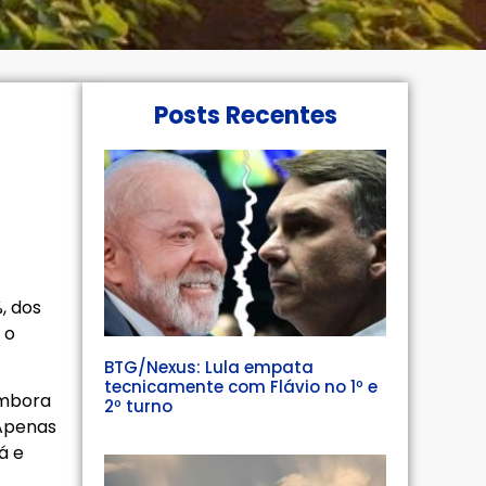
Posts Recentes
, dos
 o
BTG/Nexus: Lula empata
tecnicamente com Flávio no 1º e
embora
2º turno
 Apenas
á e