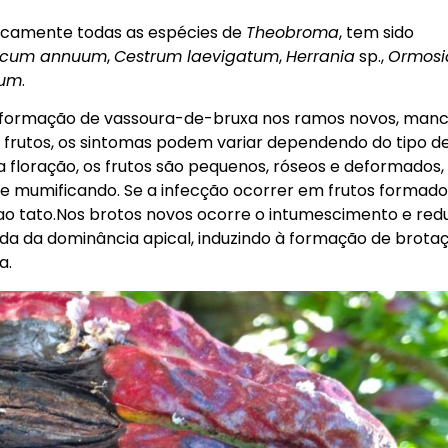
ticamente todas as espécies de
Theobroma
, tem sido
icum annuum
,
Cestrum laevigatum
,
Herrania
sp.,
Ormosi
tum
.
 a formação de vassoura-de-bruxa nos ramos novos, manc
 frutos, os sintomas podem variar dependendo do tipo d
 floração, os frutos são pequenos, róseos e deformados,
mumificando. Se a infecção ocorrer em frutos formado
s ao tato.Nos brotos novos ocorre o intumescimento e re
rda da dominância apical, induzindo à formação de brota
a.