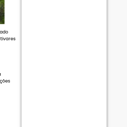
rado
tivares
a
ações