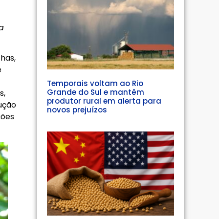
a
has,
e
Temporais voltam ao Rio
Grande do Sul e mantêm
s,
produtor rural em alerta para
dução
novos prejuízos
ções