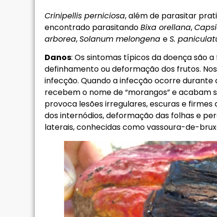
Crinipellis perniciosa
, além de parasitar pra
encontrado parasitando
Bixa orellana
,
Caps
arborea
,
Solanum melongena
e
S. panicula
Danos
: Os sintomas típicos da doença são
definhamento ou deformação dos frutos. Nos
infecção. Quando a infecção ocorre durante a
recebem o nome de “morangos” e acabam se 
provoca lesões irregulares, escuras e firme
dos internódios, deformação das folhas e pe
laterais, conhecidas como vassoura-de-brux