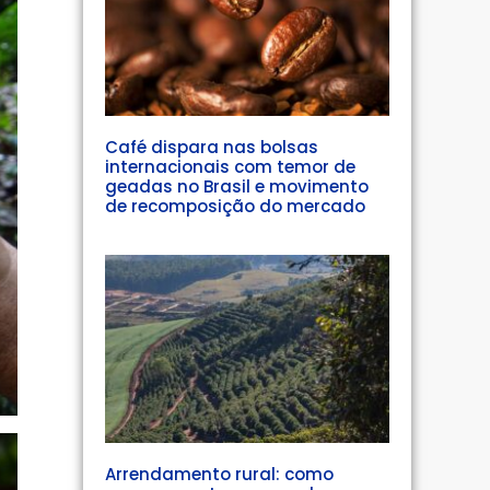
Café dispara nas bolsas
internacionais com temor de
geadas no Brasil e movimento
de recomposição do mercado
Arrendamento rural: como