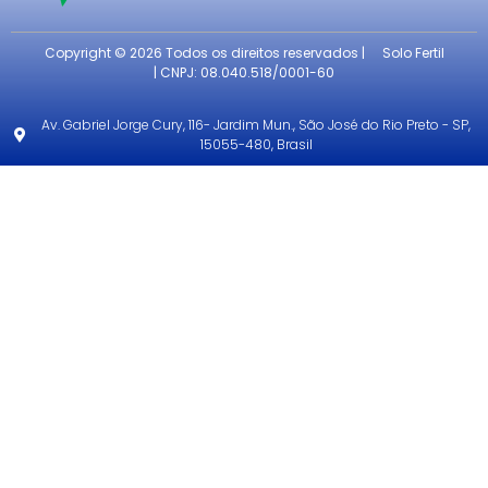
Copyright © 2026 Todos os direitos reservados |
Solo Fertil
| CNPJ: 08.040.518/0001-60
Av. Gabriel Jorge Cury, 116- Jardim Mun., São José do Rio Preto - SP,
15055-480, Brasil