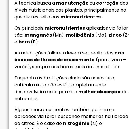
A técnica busca a
manutenção
ou
correção
dos
níveis nutricionais das plantas, principalmente no
que diz respeito aos
micronutrientes.
Os principais
micronutrientes
aplicados via foliar
são:
manganês
(Mn),
molibdênio
(Mo),
zinco
(Z
e
boro
(B).
As adubações foliares devem ser realizadas
nas
épocas de fluxos de crescimento
(primavera –
verão), sempre nas horas mais amenas do dia.
Enquanto as brotações ainda são novas, sua
cutícula ainda não está completamente
desenvolvida e isso permite
melhor absorção
do
nutrientes.
Alguns macronutrientes também podem ser
aplicados via foliar buscando melhorias na florada
do citros. É o caso do
nitrogênio
(N) e