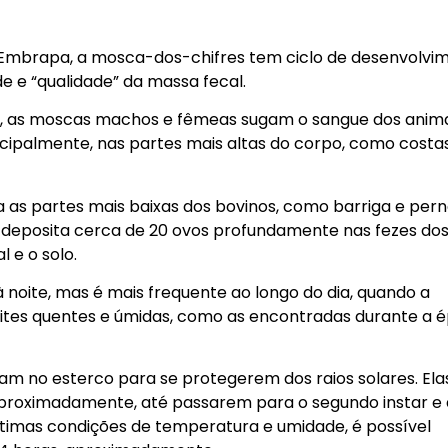
 Embrapa, a mosca-dos-chifres tem ciclo de desenvolvi
 e “qualidade” da massa fecal.
a, as moscas machos e fêmeas sugam o sangue dos anima
cipalmente, nas partes mais altas do corpo, como costa
 as partes mais baixas dos bovinos, como barriga e per
 deposita cerca de 20 ovos profundamente nas fezes do
 e o solo.
 noite, mas é mais frequente ao longo do dia, quando a
oites quentes e úmidas, como as encontradas durante a 
am no esterco para se protegerem dos raios solares. Ela
proximadamente, até passarem para o segundo instar e 
m ótimas condições de temperatura e umidade, é possível