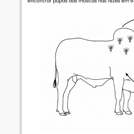
encontrar pupas das moscas nas fezes em 6