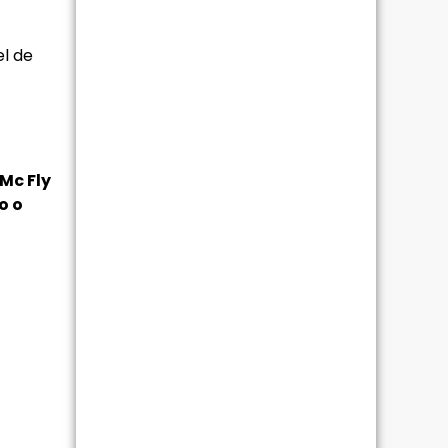
el de
Mc Fly
o o