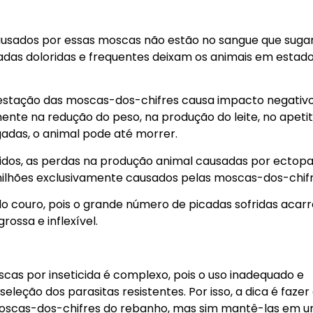
 causados por essas moscas não estão no sangue que sug
adas doloridas e frequentes deixam os animais em estad
festação das moscas-dos-chifres causa impacto negativ
te na redução do peso, na produção do leite, no apetit
adas, o animal pode até morrer.
idos, as perdas na produção animal causadas por ectopa
milhões exclusivamente causados pelas moscas-dos-chifr
 do couro, pois o grande número de picadas sofridas acar
ossa e inflexível.
cas por inseticida é complexo, pois o uso inadequado e
leção dos parasitas resistentes. Por isso, a dica é fazer
s moscas-dos-chifres do rebanho, mas sim mantê-las em 