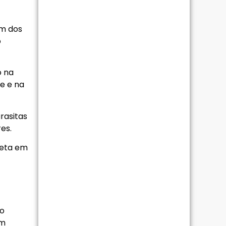
am dos
o
o na
e e na
rasitas
es.
reta em
 o
um