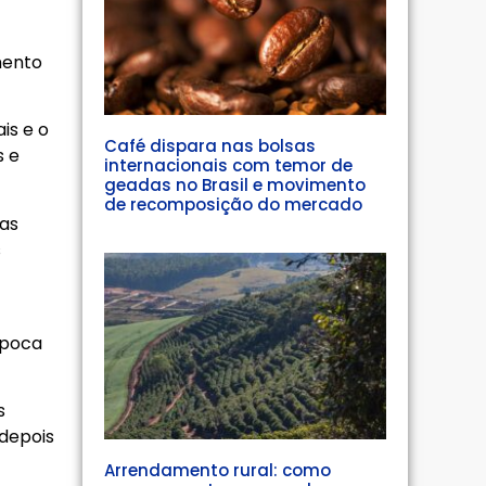
mento
is e o
Café dispara nas bolsas
s e
internacionais com temor de
geadas no Brasil e movimento
de recomposição do mercado
nas
s
época
s
depois
Arrendamento rural: como