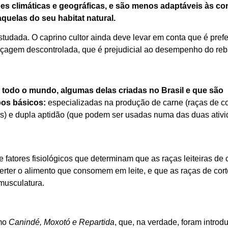
es climáticas e geográficas, e são menos adaptáveis às c
quelas do seu habitat natural.
studada. O caprino cultor ainda deve levar em conta que é prefe
tiçagem descontrolada, que é prejudicial ao desempenho do re
 todo o mundo, algumas delas criadas no Brasil e que são
pos básicos:
especializadas na produção de carne (raças de co
ras) e dupla aptidão (que podem ser usadas numa das duas ativ
fatores fisiológicos que determinam que as raças leiteiras de 
ter o alimento que consomem em leite, e que as raças de cort
musculatura.
omo
Canindé, Moxotó e Repartida
, que, na verdade, foram introd