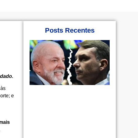
Posts Recentes
 dado.
 às
orte; e
 mais
.