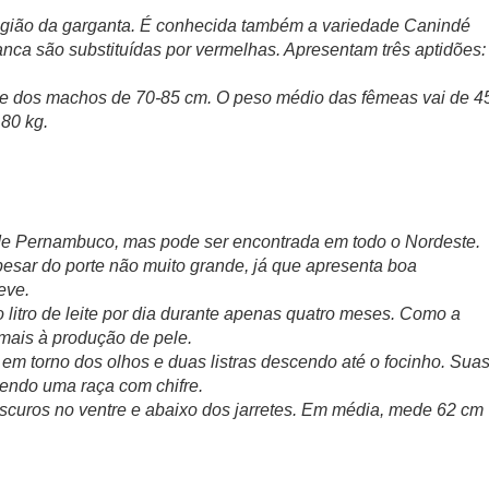
gião da garganta. É conhecida também a variedade Canindé
ca são substituídas por vermelhas. Apresentam três aptidões:
, e dos machos de 70-85 cm. O peso médio das fêmeas vai de 4
80 kg.
o de Pernambuco, mas pode ser encontrada em todo o Nordeste.
esar do porte não muito grande, já que apresenta boa
eve.
o litro de leite por dia durante apenas quatro meses. Como a
 mais à produção de pele.
em torno dos olhos e duas listras descendo até o focinho. Sua
sendo uma raça com chifre.
 escuros no ventre e abaixo dos jarretes. Em média, mede 62 cm