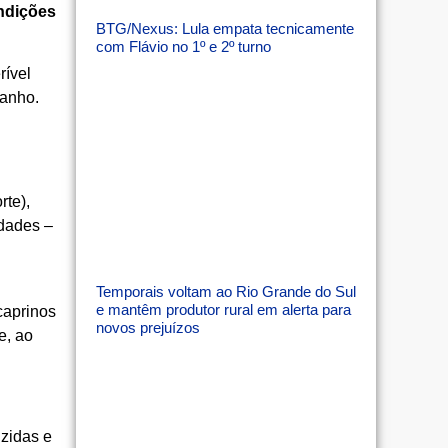
ondições
BTG/Nexus: Lula empata tecnicamente
com Flávio no 1º e 2º turno
rível
banho.
rte),
idades –
Temporais voltam ao Rio Grande do Sul
e mantêm produtor rural em alerta para
caprinos
novos prejuízos
e, ao
uzidas e