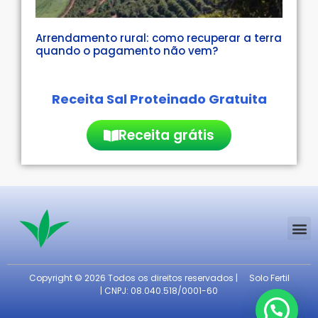
Arrendamento rural: como recuperar a terra
quando o pagamento não vem?
Receita Sal Proteinado Gratuita
Receita grátis
Copyright © 2026 Todos os direitos reservados |
Solo Fertil
| CNPJ: 08.040.518/0001-60