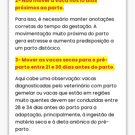
2- Não mover a vaca nos 10 dias
próximos ao parto.
Para isso, é necessário manter anotações
corretas do tempo da gestação. A
movimentação muito próxima do parto
gera estresse e aumenta predisposição a
um parto distócico.
3- Mover as vacas secas para o pré-
parto entre 21 e 30 dias antes do parto.
Aqui cabe uma observação: vacas
diagnosticadas pelo veterinário com parto
gemelar ou vacas que estão em regiões
muito quentes devem ser conduzidas entre
28 e 34 dias antes do parto para a
adaptação, principalmente, à ingestão de
matéria seca e à dieta aniônica do pré-
parto.