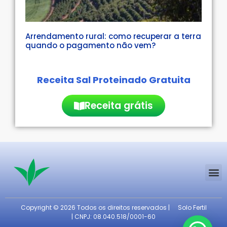
Arrendamento rural: como recuperar a terra
quando o pagamento não vem?
Receita Sal Proteinado Gratuita
Receita grátis
Copyright © 2026 Todos os direitos reservados |
Solo Fertil
| CNPJ: 08.040.518/0001-60