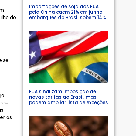
Importações de soja dos EUA
am
pela China caem 21% em junho;
ulho do
embarques do Brasil sobem 14%
e se
EUA sinalizam imposição de
ja
novas tarifas ao Brasil, mas
dade
podem ampliar lista de exceções
as
er os