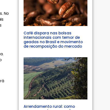
s. No
is
s
Café dispara nas bolsas
internacionais com temor de
geadas no Brasil e movimento
de recomposição do mercado
a.
o
irá
Arrendamento rural: como