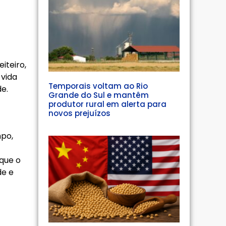
iteiro,
 vida
Temporais voltam ao Rio
de.
Grande do Sul e mantêm
produtor rural em alerta para
novos prejuízos
mpo,
que o
de e