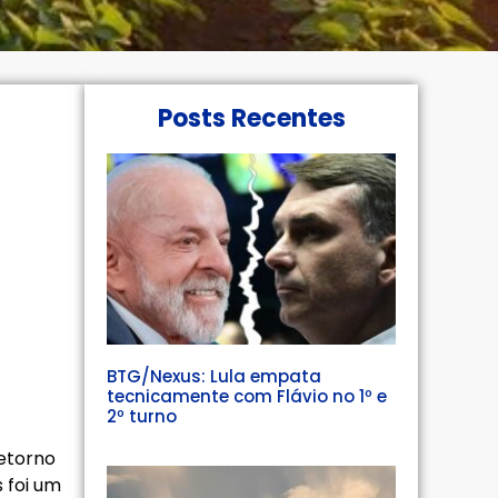
Posts Recentes
BTG/Nexus: Lula empata
tecnicamente com Flávio no 1º e
2º turno
etorno
 foi um