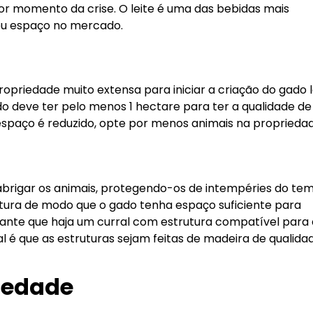
or momento da crise. O leite é uma das bebidas mais
u espaço no mercado.
riedade muito extensa para iniciar a criação do gado le
 deve ter pelo menos 1 hectare para ter a qualidade de
u espaço é reduzido, opte por menos animais na proprieda
abrigar os animais, protegendo-os de intempéries do te
utura de modo que o gado tenha espaço suficiente para
nte que haja um curral com estrutura compatível para 
l é que as estruturas sejam feitas de madeira de qualida
iedade