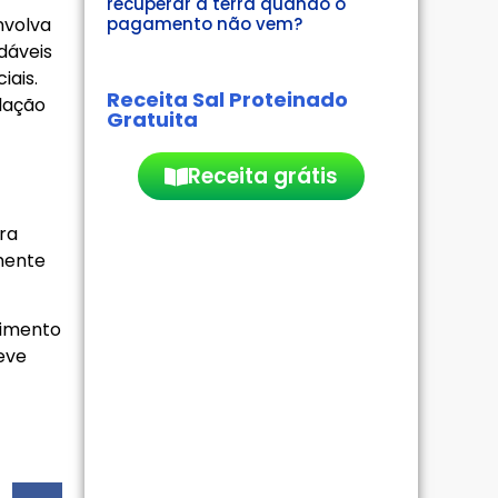
recuperar a terra quando o
nvolva
pagamento não vem?
dáveis
iais.
Receita Sal Proteinado
ulação
Gratuita
Receita grátis
ra
mente
vimento
eve